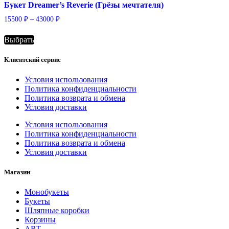
Букет Dreamer’s Reverie (Грёзы мечтателя)
Диапазон
15500
₽
–
43000
₽
цен:
15500 ₽
Выбрать
–
Этот
43000 ₽
товар
Клиентский сервис
имеет
несколько
Условия использования
вариаций.
Политика конфиденциальности
Опции
Политика возврата и обмена
можно
Условия доставки
выбрать
на
Условия использования
странице
Политика конфиденциальности
товара.
Политика возврата и обмена
Условия доставки
Магазин
Монобукеты
Букеты
Шляпные коробки
Корзины
ART