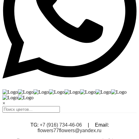
×
TG:
+7 (916) 734-46-06
|
Email:
flowers77flowers@yandex.ru