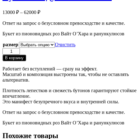
Диапазон
13000
₽
–
62000
₽
цен:
Ответ на запрос о безусловном превосходстве и качестве.
13000 ₽
–
Букет из пионовидных роз Вайт О’Хара и ранункулюсов
62000 ₽
размер
Очистить
Количество
товара
В корзину
Букет
Воздушный
Работает без вступлений — сразу на эффект.
поток
Масштаб и композиция выстроены так, чтобы не оставлять
альтернатив.
Плотность лепестков и свежесть бутонов гарантируют стойкое
впечатление.
Это манифест безупречного вкуса и внутренней силы.
Ответ на запрос о безусловном превосходстве и качестве.
Букет из пионовидных роз Вайт О’Хара и ранункулюсов
Похожие товары