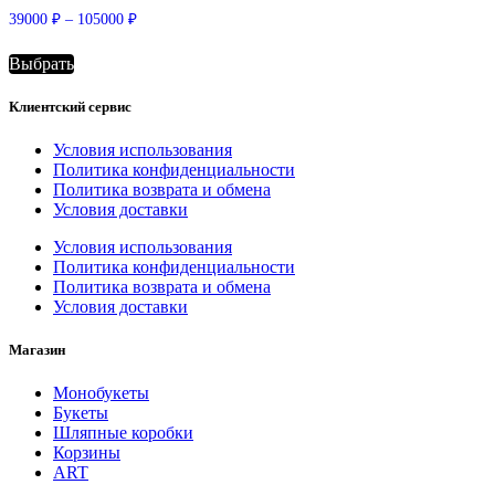
Диапазон
39000
₽
–
105000
₽
цен:
39000 ₽
Выбрать
–
Этот
105000 ₽
товар
Клиентский сервис
имеет
несколько
Условия использования
вариаций.
Политика конфиденциальности
Опции
Политика возврата и обмена
можно
Условия доставки
выбрать
на
Условия использования
странице
Политика конфиденциальности
товара.
Политика возврата и обмена
Условия доставки
Магазин
Монобукеты
Букеты
Шляпные коробки
Корзины
ART