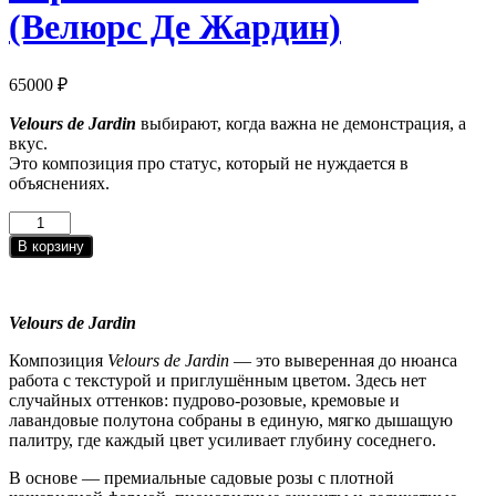
(Велюрс Де Жардин)
65000
₽
Velours de Jardin
выбирают, когда важна не демонстрация, а
вкус.
Это композиция про статус, который не нуждается в
объяснениях.
Количество
товара
В корзину
Корзина
Velours
de
Jardin
Velours de Jardin
(Велюрс
Де
Композиция
Velours de Jardin
— это выверенная до нюанса
Жардин)
работа с текстурой и приглушённым цветом. Здесь нет
случайных оттенков: пудрово-розовые, кремовые и
лавандовые полутона собраны в единую, мягко дышащую
палитру, где каждый цвет усиливает глубину соседнего.
В основе — премиальные садовые розы с плотной