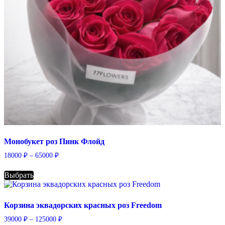
Монобукет роз Пинк Флойд
Диапазон
18000
₽
–
65000
₽
цен:
18000 ₽
Выбрать
–
Этот
65000 ₽
товар
имеет
Корзина эквадорских красных роз Freedom
несколько
Диапазон
39000
₽
–
125000
₽
вариаций.