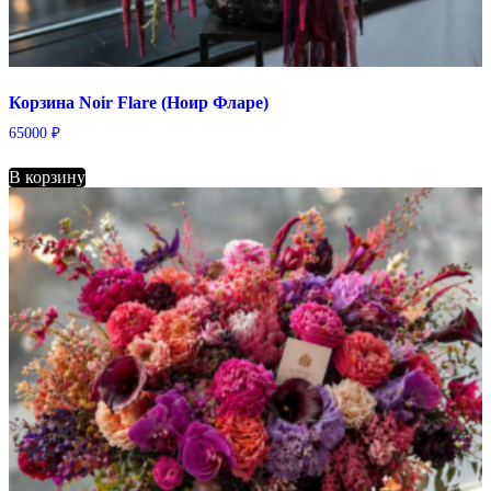
Корзина Noir Flare (Ноир Фларе)
65000
₽
В корзину