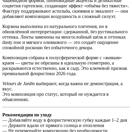
чашевидной формой, пионовидные акценты и деликатные
соцветия гортензии, создающие эффект «объёма без тяжести».
Фактуру поддерживают астильба, скиммия и эвкалипт — они
добавляют композиции воздушность и сложный силуэт.
Корзина выполнена из натурального плетения, но в
обновлённой интерпретации: сдержанной, без рустикального
оттенка. Ленты заменены на многослойный шёлк в оттенках
dusty rose и мягкого оливкового — это создаёт ощущение
спокойной роскоши без избыточного декора.
Композиция собрана в полусферической форме с «живым»
краем — цветы не обрезаны в идеальную геометрию, а
раскрываются естественно, как в саду. Это ключевой признак
премиальной флористики 2026 года.
Velours de Jardin
выбирают, когда важна не демонстрация, а
вкус.
Это композиция про статус, который не нуждается в
объяснениях.
Рекомендации по уходу
— Добавляйте воду в флористическую губку каждые 1–2 дня
— Держите вдали от прямого солнца и отопления
— Не перемещайте композицию без необходимости