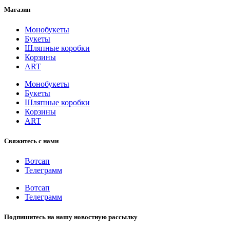
Магазин
Монобукеты
Букеты
Шляпные коробки
Корзины
ART
Монобукеты
Букеты
Шляпные коробки
Корзины
ART
Свяжитесь с нами
Вотсап
Телеграмм
Вотсап
Телеграмм
Подпишитесь на нашу новостную рассылку