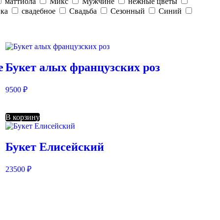
маттиола
Микс
Мужчине
нежные цветы
ка
свадебное
Свадьба
Сезонный
Синий
е
Букет алых французских роз
9500
₽
В корзину
Букет Елисейский
23500
₽