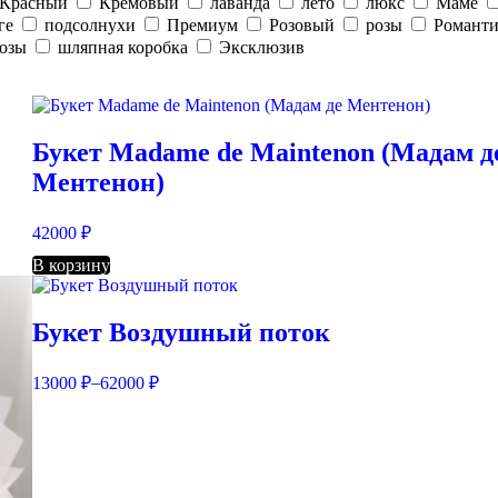
Красный
Кремовый
лаванда
лето
люкс
Маме
ге
подсолнухи
Премиум
Розовый
розы
Романти
розы
шляпная коробка
Эксклюзив
Букет Madame de Maintenon (Мадам д
Ментенон)
42000
₽
В корзину
Букет Воздушный поток
–
13000
₽
62000
₽