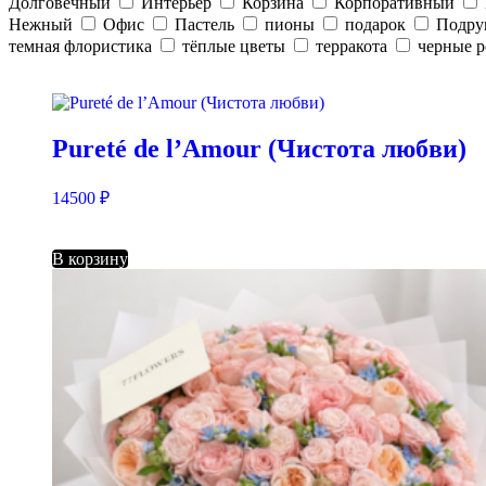
Долговечный
Интерьер
Корзина
Корпоративный
Нежный
Офис
Пастель
пионы
подарок
Подру
темная флористика
тёплые цветы
терракота
черные 
Pureté de l’Amour (Чистота любви)
14500
₽
В корзину