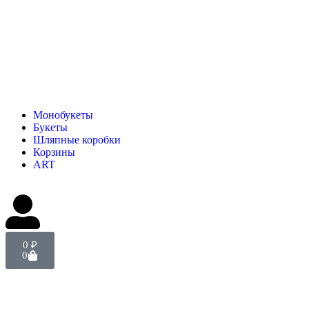
Монобукеты
Букеты
Шляпные коробки
Корзины
ART
0
₽
0