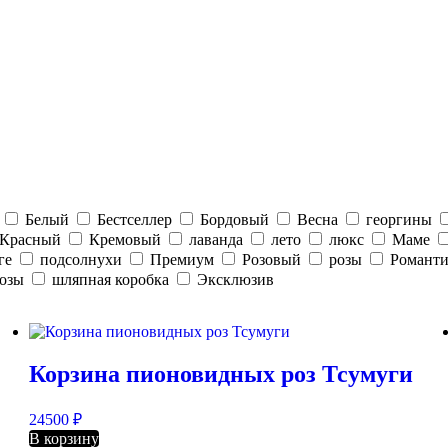
Белый
Бестселлер
Бордовый
Весна
георгины
Красный
Кремовый
лаванда
лето
люкс
Маме
ге
подсолнухи
Премиум
Розовый
розы
Романти
розы
шляпная коробка
Эксклюзив
Корзина пионовидных роз Тсумуги
24500
₽
В корзину