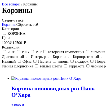
Все товары
/ Корзины
Корзины
Свернуть всё
Корзины
Сбросить всё
Категории
КОРЗИНА
Цена
1000₽
125001₽
Коллекция
2026
B2B
VIP
авторская композиция
анемоны
Долговечный
Интерьер
Корзина
Корпоративный
Нежный
Офис
Пастель
пионы
подарок
Подру
темная флористика
тёплые цветы
терракота
черные 
Корзина пионовидных роз Пинк
О’Хара
24500
₽