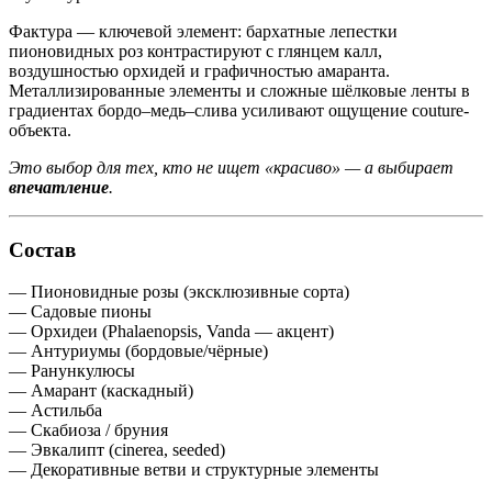
Фактура — ключевой элемент: бархатные лепестки
пионовидных роз контрастируют с глянцем калл,
воздушностью орхидей и графичностью амаранта.
Металлизированные элементы и сложные шёлковые ленты в
градиентах бордо–медь–слива усиливают ощущение couture-
объекта.
Это выбор для тех, кто не ищет «красиво» — а выбирает
впечатление
.
Состав
— Пионовидные розы (эксклюзивные сорта)
— Садовые пионы
— Орхидеи (Phalaenopsis, Vanda — акцент)
— Антуриумы (бордовые/чёрные)
— Ранункулюсы
— Амарант (каскадный)
— Астильба
— Скабиоза / бруния
— Эвкалипт (cinerea, seeded)
— Декоративные ветви и структурные элементы